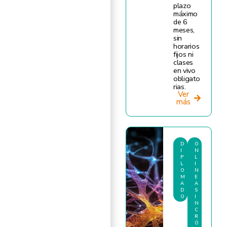
plazo
máximo
de 6
meses,
sin
horarios
fijos ni
clases
en vivo
obligato
rias.
Ver
más
D
O
I
N
P
L
L
I
O
N
M
E
A
A
D
S
O
I
N
C
R
Ó