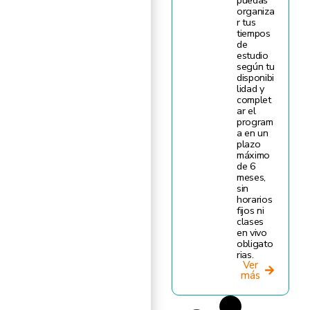
organiza
r tus
tiempos
de
estudio
según tu
disponibi
lidad y
complet
ar el
program
a en un
plazo
máximo
de 6
meses,
sin
horarios
fijos ni
clases
en vivo
obligato
rias.
Ver
más