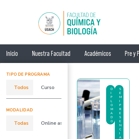
Inicio
Nuestra Facultad
Académicos
Pre y 
TIPO DE PROGRAMA
Todos
Curso
Diplomado
D
S
I
E
P
M
L
I
O
P
M
R
MODALIDAD
A
E
D
S
O
E
Todas
Online asincrónico
Semipresencial
N
C
I
A