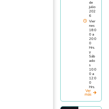
de
julio
202
6
Vier
nes
18:0
0 a
20:0
0
Hrs.
y
Sáb
ado
s
10:0
0 a
12:0
0
Hrs.
Ver
más