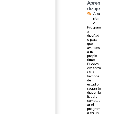
Apren
dizaje
A tu
ritm
o
Program
a
diseñad
o para
que
avances
a tu
propio
ritmo.
Puedes
organiza
r tus
tiempos
de
estudio
según tu
disponibi
lidad y
complet
ar el
program
a en un